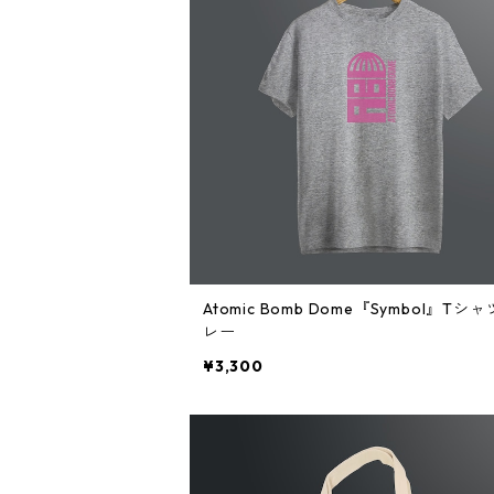
Atomic Bomb Dome『Symbol』Tシ
レー
¥3,300