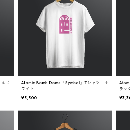
 えんじ
Atomic Bomb Dome『Symbol』Tシャツ ホ
Ato
ワイト
ラッ
¥3,300
¥3,3