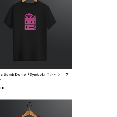
mic Bomb Dome『Symbol』Tシャツ ブ
ク
00