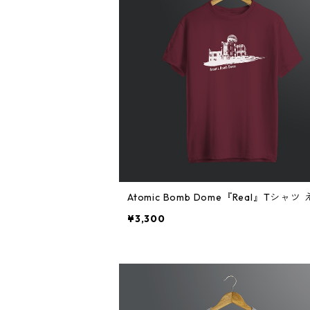
Atomic Bomb Dome『Real』Tシャツ
¥3,300