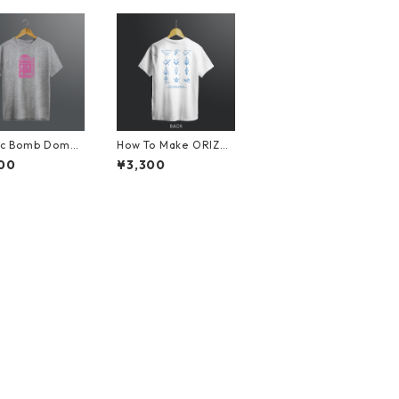
ic Bomb Dome
How To Make ORIZU
mbol』Tシャツ
RU Tシャツ ホワイト
00
¥3,300
ー