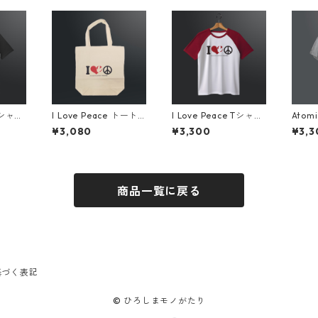
Tシャ
I Love Peace トート
I Love Peace Tシャ
Atom
ブラッ
バッグ
ツ ホワイト×レッド
『Sy
¥3,080
¥3,300
¥3,3
グレ
商品一覧に戻る
基づく表記
© ひろしまモノがたり