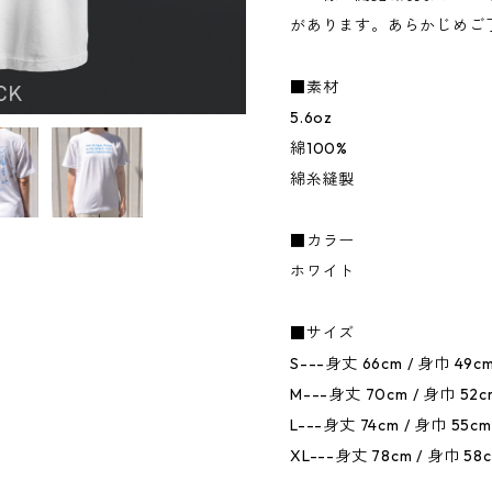
があります。あらかじめご
■素材
5.6oz
綿100%
綿糸縫製
■カラー
ホワイト
■サイズ
S---身丈 66cm / 身巾 49cm
M---身丈 70cm / 身巾 52c
L---身丈 74cm / 身巾 55cm
XL---身丈 78cm / 身巾 58c