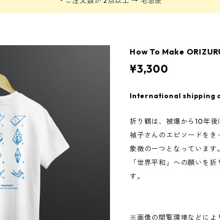
・ご注文数が 2点以上 → 宅急便
How To Make ORI
¥3,300
International shipping 
折り鶴は、被爆から10年
禎子さんのエピソードをき
象徴の一つとなっています
「世界平和」への願いを折
す。
※画像の閲覧環境などによ