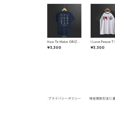
How To Make ORIZU
I Love Peace 
RU Tシャツ ネイビー
ツ ホワイト×
¥3,300
¥3,300
ク
プライバシーポリシー
特定商取引法に