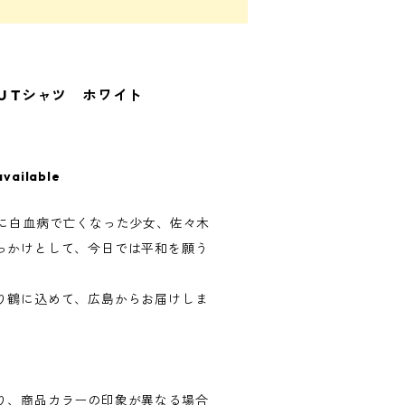
ZURU Tシャツ ホワイト
available
後に白血病で亡くなった少女、佐々木
っかけとして、今日では平和を願う
。
り鶴に込めて、広島からお届けしま
り、商品カラーの印象が異なる場合